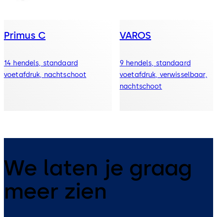
Primus C
VAROS
14 hendels, standaard
9 hendels, standaard
voetafdruk, nachtschoot
voetafdruk, verwisselbaar,
nachtschoot
We laten je graag
meer zien