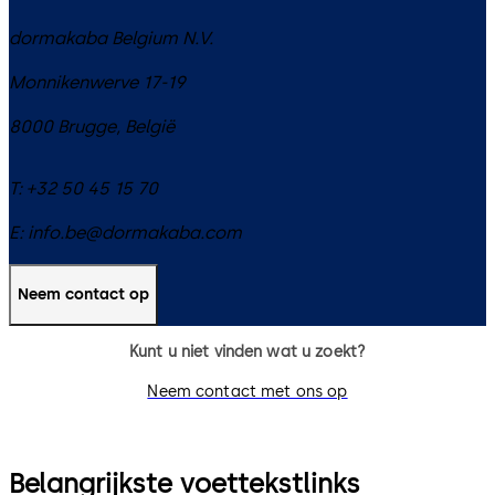
dormakaba Belgium N.V.
Monnikenwerve 17-19
8000
Brugge
,
België
T:
+32 50 45 15 70
E:
info.be@dormakaba.com
Neem contact op
Kunt u niet vinden wat u zoekt?
Neem contact met ons op
Belangrijkste voettekstlinks