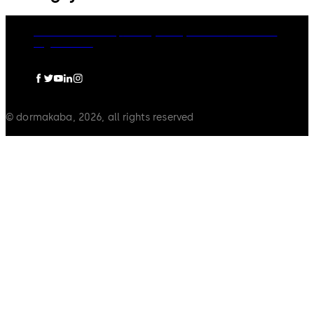
dormakaba Group
Privacy Policy
Cookies
Disclaimer
Legal notice
© dormakaba, 2026, all rights reserved