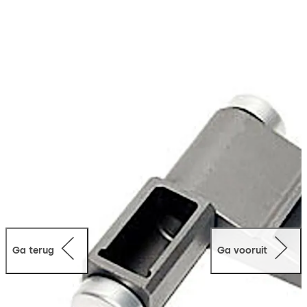
met draagvermogen, is beschikbaar voor de
installatietoepassingen "vlak" of "gekoppeld".
Ga terug
Ga vooruit