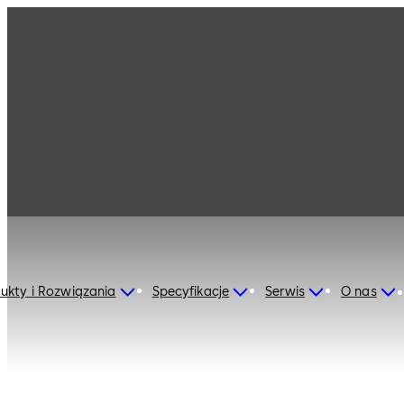
dormakaba Poland
ukty i Rozwiązania
Specyfikacje
Serwis
O nas