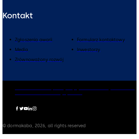
Kontakt
Zgłoszenia awarii
Formularz kontaktowy
Media
Inwestorzy
Zrównoważony rozwój
dormakaba Group
Polityka prywatności
Polityka Cookies
Zastrzeżenia
Informacje prawne
© dormakaba, 2026, all rights reserved