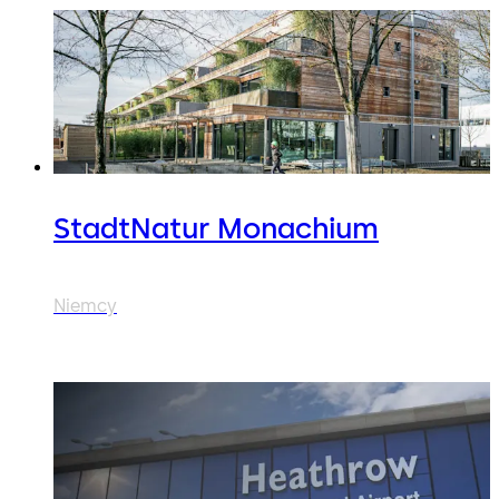
StadtNatur Monachium
Niemcy