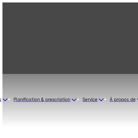
dormakaba Morocco
s
Planification & prescription
Service
À propos de