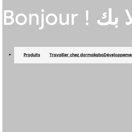
Bonjour ! 
Produits
Travailler chez dormakaba
Développemen