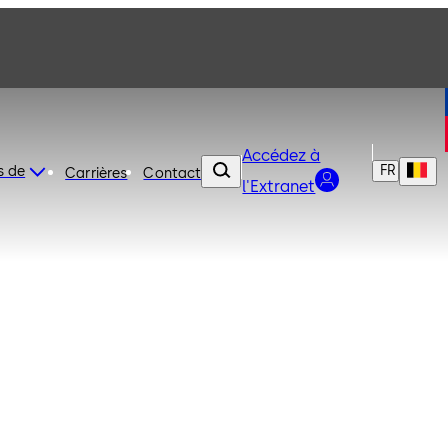
Accédez à
FR
s de
Carrières
Contact
l'Extranet