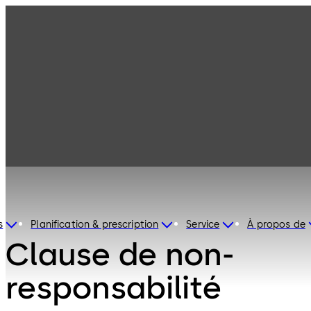
Clause de non-responsabilité
Clause de non-responsabilité
s
Planification & prescription
Service
À propos de
Clause de non-
responsabilité