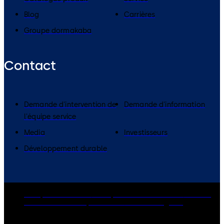
Blog
Carrières
Groupe dormakaba
Contact
Demande d'intervention de
Demande d'information
l'équipe service
Media
Investisseurs
Développement durable
Groupe dormakaba
Politique de confidentialité
Cookies
Clause de non-responsabilité
Mentions légales