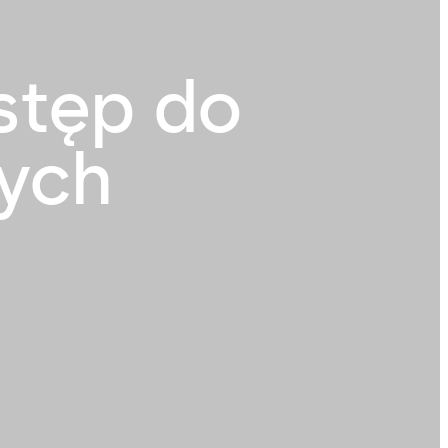
stęp do
wych