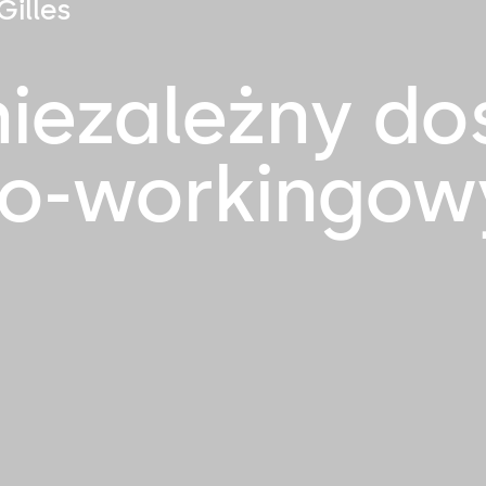
Gilles
niezależny do
 co-workingo