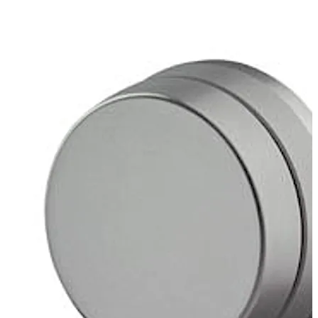
sätt fyller den nyckelhålet i det andra låset.