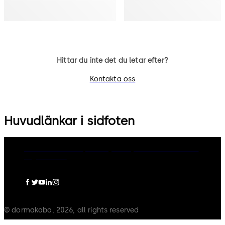
Hittar du inte det du letar efter?
Kontakta oss
Huvudlänkar i sidfoten
dormakaba Group
Privacy Policy
Cookies
Disclaimer
Legal notice
© dormakaba, 2026, all rights reserved