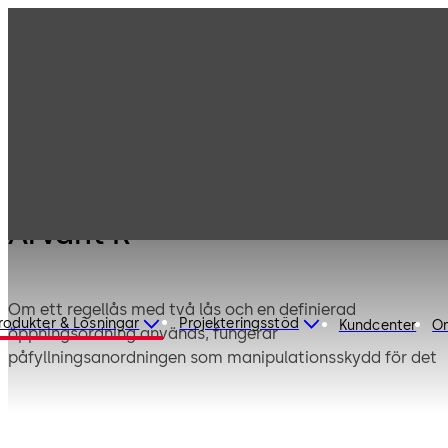
Produkter
Värdeskåpslås
Mauer Mekanisk
Arvant R
Arvant R
Om ett regellås med två lås och en definierad
rodukter & Lösningar
Projekteringsstöd
Kundcenter
O
öppningsordning används, fungerar
påfyllningsanordningen som manipulationsskydd för det
andra öppnade nyckellåset.
Om kassaskåpet är låst är påfyllningsanordningen
fixerad med hjälp av mekaniken i det första låset. På så