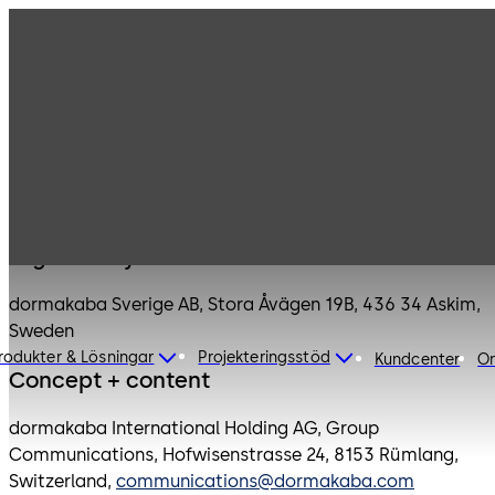
Legal notice
Legal entity
dormakaba Sverige AB, Stora Åvägen 19B, 436 34 Askim,
Sweden
rodukter & Lösningar
Projekteringsstöd
Kundcenter
O
Concept + content
dormakaba International Holding AG, Group
Communications, Hofwisenstrasse 24, 8153 Rümlang,
Switzerland,
communications@dormakaba.com