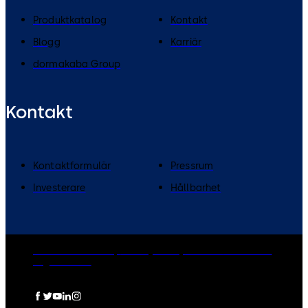
Produktkatalog
Kontakt
Blogg
Karriär
dormakaba Group
Kontakt
Kontaktformulär
Pressrum
Investerare
Hållbarhet
dormakaba Group
Privacy Policy
Cookies
Disclaimer
Legal notice