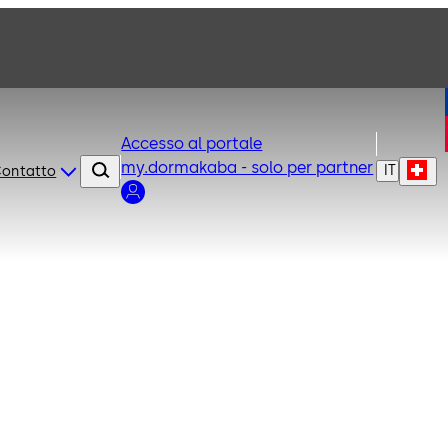
Accesso al portale
my.dormakaba - solo per partner
IT
ontatto