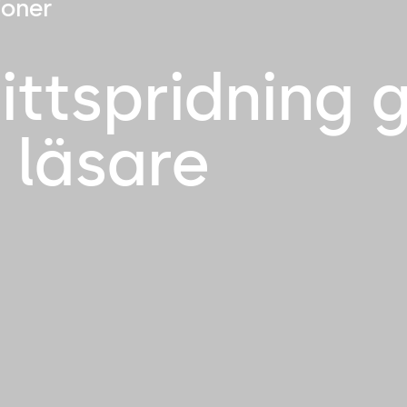
ioner
ittspridning
 läsare