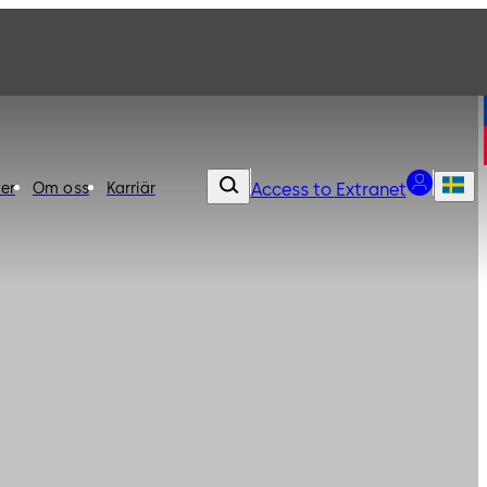
er
Om oss
Karriär
Access to Extranet