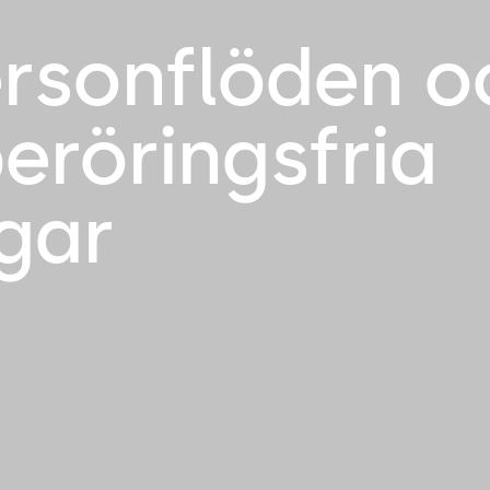
rsonflöden o
eröringsfria
gar