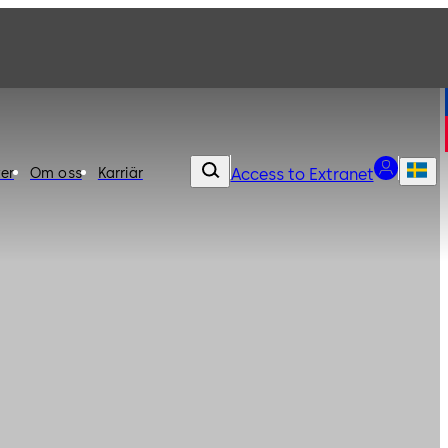
er
Om oss
Karriär
Access to Extranet