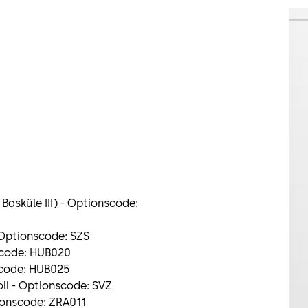
 Basküle III) - Optionscode:
- Optionscode: SZS
scode: HUB020
scode: HUB025
l - Optionscode: SVZ
ionscode: ZRA011