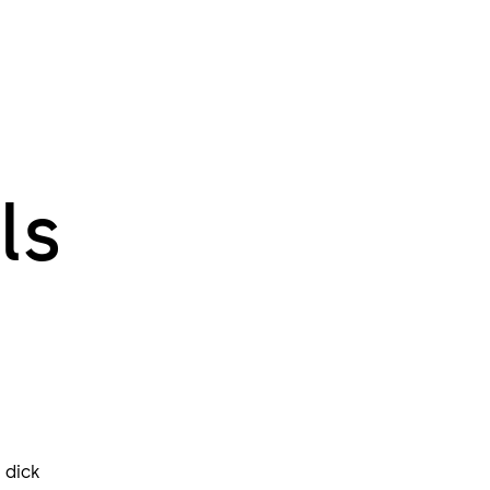
ls
 dick