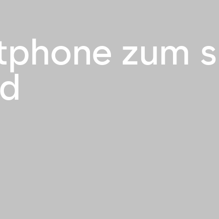
rtphone zum 
rd