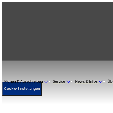
Cookie-Richtlinie
Planen & Ausschreiben
Service
News & Infos
Üb
Cookie-Einstellungen