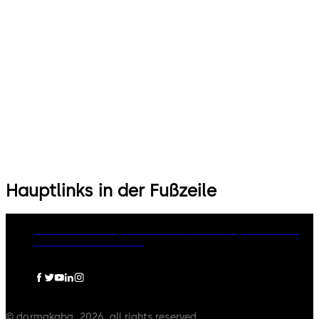
Hauptlinks in der Fußzeile
dormakaba Group
Datenschutz
Cookies
Impressum
AGB
Rechtliche Dokumente
© dormakaba, 2026, all rights reserved