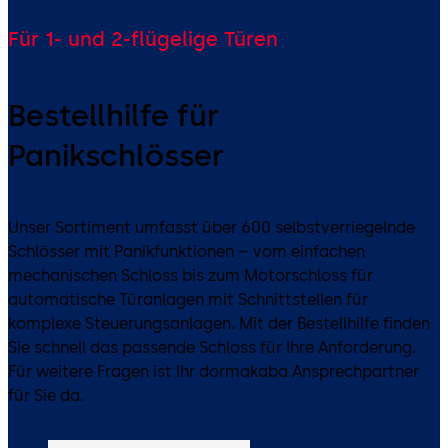
Für 1- und 2-flügelige Türen
Bestellhilfe für
Panikschlösser
Unser Sortiment umfasst über 600 selbstverriegelnde
Schlösser mit Panikfunktionen – vom einfachen
mechanischen Schloss bis zum Motorschloss für
automatische Türanlagen mit Schnittstellen für
komplexe Steuerungsanlagen. Mit der Bestellhilfe finden
Sie schnell das passende Schloss für Ihre Anforderung.
Für weitere Fragen ist Ihr dormakaba Ansprechpartner
für Sie da.