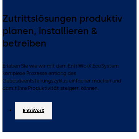
Zutrittslösungen produktiv
planen, installieren &
betreiben
Erleben Sie wie wir mit dem EntriWorX EcoSystem
komplexe Prozesse entlang des
Gebäudeentstehungszyklus einfacher machen und
damit Ihre Produktivität steigern können.
EntriWorX