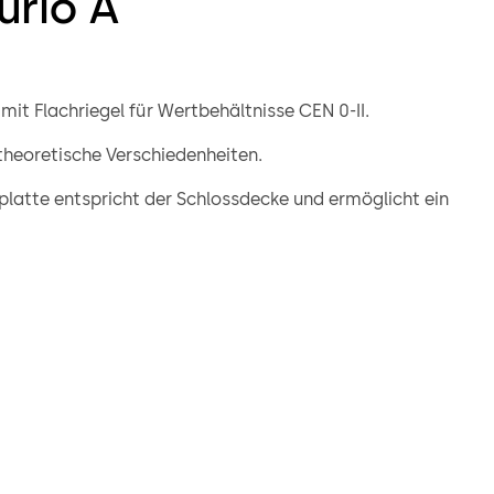
urio A
mit Flachriegel für Wertbehältnisse CEN 0-II.
theoretische Verschiedenheiten.
latte entspricht der Schlossdecke und ermöglicht ein
 oder Verschweißen des Schlosses direkt auf der Tür.
n optional als Schraub- oder Nietverbindung zur
 massiven Riegelbolzen montiert werden.