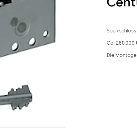
Cent
Sperrschloss 
Ca. 280.000 
Die Montagep
Aufschrauben
Winkel könne
Aufnahme von