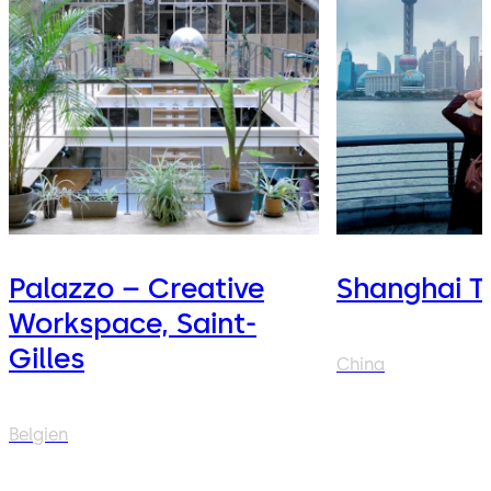
Palazzo – Creative
Shanghai T
Workspace, Saint-
Gilles
China
Belgien