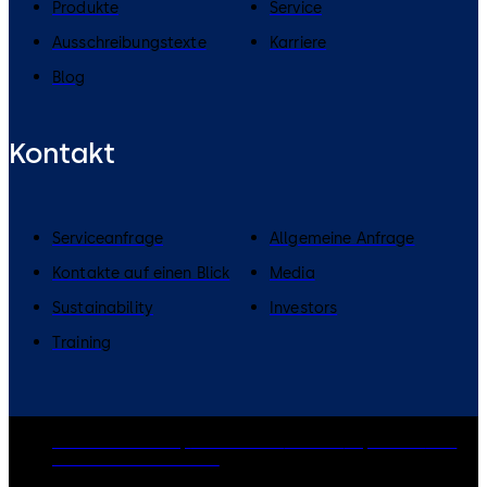
Produkte
Service
Ausschreibungstexte
Karriere
Blog
Kontakt
Serviceanfrage
Allgemeine Anfrage
Kontakte auf einen Blick
Media
Sustainability
Investors
Training
dormakaba Group
Datenschutz
Cookies
Impressum
AGB
Rechtliche Dokumente