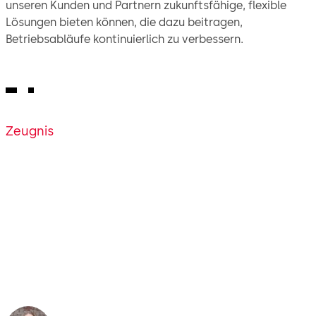
unseren Kunden und Partnern zukunftsfähige, flexible
Lösungen bieten können, die dazu beitragen,
Betriebsabläufe kontinuierlich zu verbessern.
Zeugnis
„Ich habe mich vor allem deshalb
für exivo entschieden, weil die
Lösung Sicherheit, Flexibilität und
Freiheit bietet.“