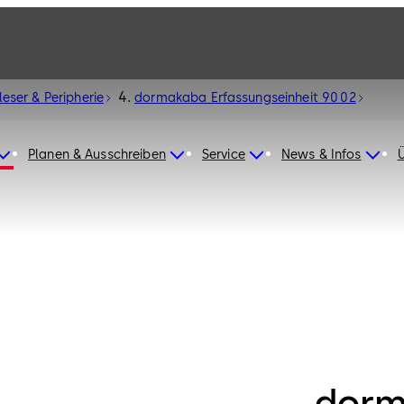
leser & Peripherie
dormakaba Erfassungseinheit 90 02
Planen & Ausschreiben
Service
News & Infos
dor