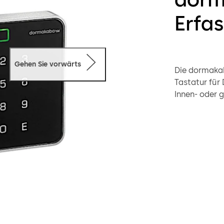
Erfa
Gehen Sie vorwärts
Die dormakab
Tastatur für
Innen- oder 
PIN-Tastatur 
beispielsweis
montierbar du
Unabhängig 
einem belieb