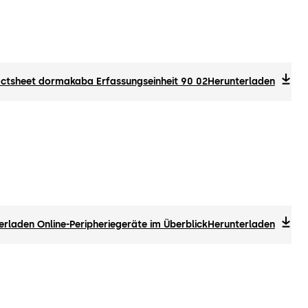
actsheet dormakaba Erfassungseinheit 90 02
Herunterladen
erladen Online-Peripheriegeräte im Überblick
Herunterladen