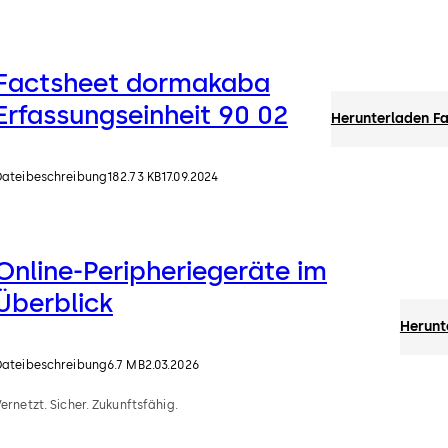
Factsheet dormakaba
Erfassungseinheit 90 02
Herunterladen F
Dateibeschreibung
182.73 KB
17.09.2024
Online-Peripheriegeräte im
Überblick
Herunt
Dateibeschreibung
6.7 MB
2.03.2026
ernetzt. Sicher. Zukunftsfähig.