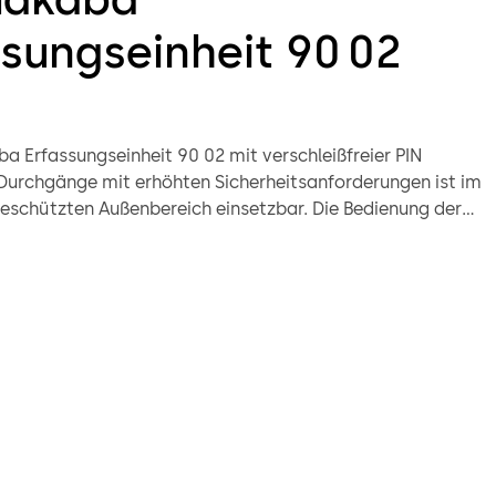
ssungseinheit 90 02
a Erfassungseinheit 90 02 mit verschleißfreier PIN
 Durchgänge mit erhöhten Sicherheitsanforderungen ist im
geschützten Außenbereich einsetzbar. Die Bedienung der
wird durch „Guide by Light“ unterstützt. So kann sich
e ein Mitarbeiter identifizieren und eintreten. Einfach
rch die schnelle 1-Click-Installation (quickwire).
vom Montageort kann das dazugehörende Steuergerät an
igen, sabotagesicheren Ort installiert werden.