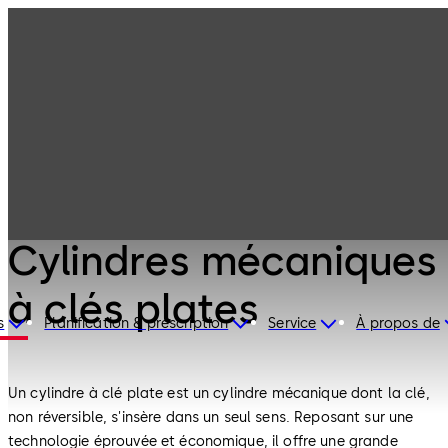
Serrures
Produits
mécaniques
Cylindres
mécaniques à
clés plates
Serrures mécaniques
Cylindres mécaniques
à clés plates
s
Planification & prescription
Service
À propos de
Un cylindre à clé plate est un cylindre mécanique dont la clé,
non réversible, s'insère dans un seul sens. Reposant sur une
technologie éprouvée et économique, il offre une grande