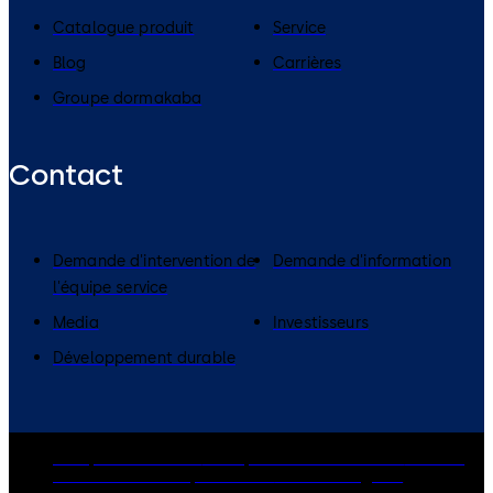
Catalogue produit
Service
Blog
Carrières
Groupe dormakaba
Contact
Demande d'intervention de
Demande d'information
l'équipe service
Media
Investisseurs
Développement durable
Groupe dormakaba
Politique de confidentialité
Cookies
Clause de non-responsabilité
Mentions légales