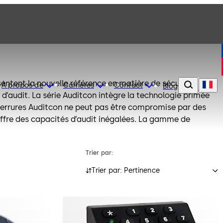
sentent la nouvelle référence en matière de sécurité des
À propos de
Carrières
Contact
Blog
 d’audit. La série Auditcon intègre la technologie primée
serrures Auditcon ne peut pas être compromise par des
ffre des capacités d’audit inégalées. La gamme de
itcon a été développée pour répondre aux exigences de
 de marchés : financier, distribution, commercial et
Trier par:
Trier par: Pertinence
res de coffre-fort propose différents types de boîtiers et
 à vos besoins spécifiques. Tous les modèles sont
r rond ou vertical.