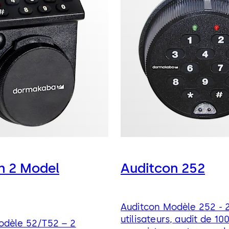
n 2 Model
Auditcon 252
Auditcon Modèle 252 - 
utilisateurs, audit de 10
odèle 52/T52 – 2