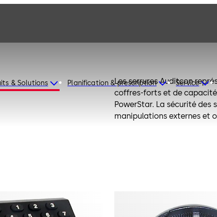
Les serrures Auditcon repré
its & Solutions
Planification & prescription
Service
coffres-forts et de capacité
PowerStar. La sécurité des 
manipulations externes et o
serrures électroniques Aud
sécurité d’un large éventail
industriel.
La série Auditcon 2 de serru
d’accessoires pour répondre
disponibles en version boîtie