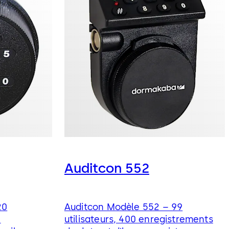
Auditcon 552
20
Auditcon Modèle 552 – 99
0
utilisateurs, 400 enregistrements