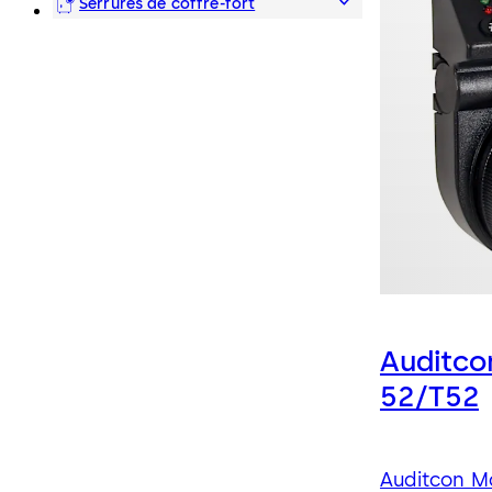
et bornes transactionnelles
Serrures de coffre-fort
Auditco
52/T52
Auditcon M