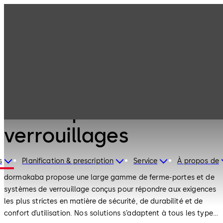
Ferme-portes et
Produits
verrouillages
Produits
Ferme-portes et
verrouillages
s
Planification & prescription
Service
À propos de
dormakaba propose une large gamme de ferme-portes et de
systèmes de verrouillage conçus pour répondre aux exigences
les plus strictes en matière de sécurité, de durabilité et de
confort d’utilisation. Nos solutions s’adaptent à tous les types