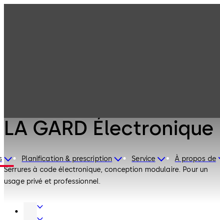
Serrures de
Produits
coffre-fort
LA GARD
Électronique
Serrures de coffre-fort
LA GARD Électronique
s
Planification & prescription
Service
À propos de
Serrures à code électronique, conception modulaire. Pour un
usage privé et professionnel.
Ferme-
portes