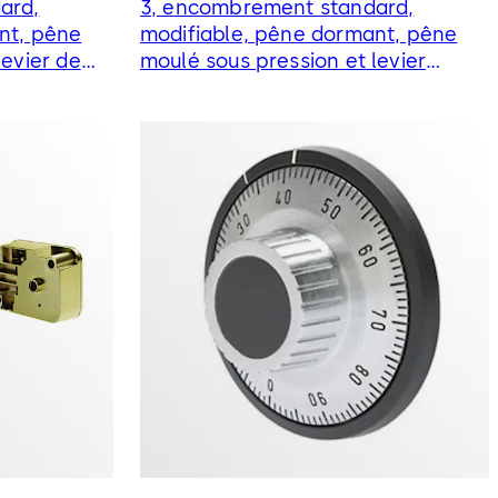
ard,
3, encombrement standard,
nt, pêne
modifiable, pêne dormant, pêne
levier de
moulé sous pression et levier
d'abaissement