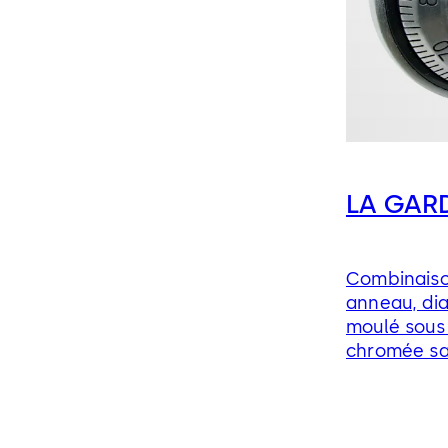
LA GARD
Combinaiso
anneau, di
moulé sous 
chromée sat