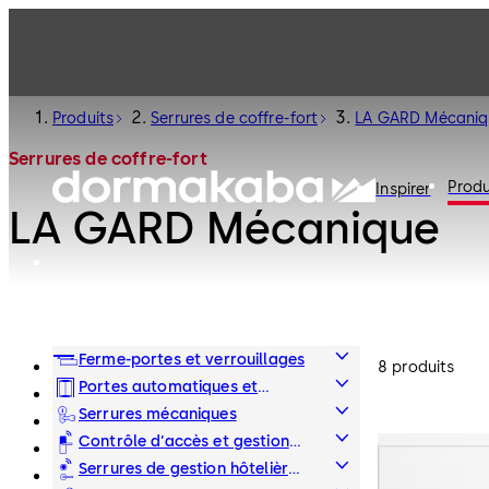
Produits
Serrures de coffre-fort
LA GARD Mécaniq
Serrures de coffre-fort
Produ
Inspirer
LA GARD Mécanique
Ferme-portes et verrouillages
8 produits
Portes automatiques et
obstacles physiques
Serrures mécaniques
Contrôle d’accès et gestion
des temps
Serrures de gestion hôtelières