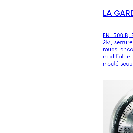
LA GAR
EN 1300 B, 
2M, serrure
roues, enc
modifiable
moulé sous 
descente