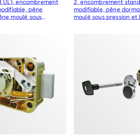
cat UL), encombrement
2, encombrement stand
odifiable, pêne
modifiable, pêne dorma
êne moulé sous
moulé sous pression et 
 levier de chute
descente