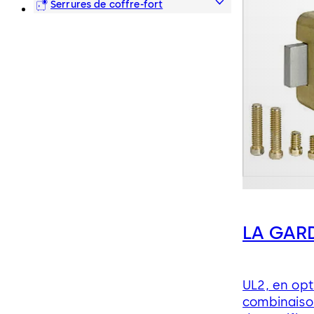
et bornes transactionnelles
Serrures de coffre-fort
LA GAR
UL2, en opt
combinaison