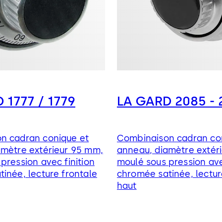
 1777 / 1779
LA GARD 2085 - 
n cadran conique et
Combinaison cadran co
amètre extérieur 95 mm,
anneau, diamètre extér
pression avec finition
moulé sous pression ave
inée, lecture frontale
chromée satinée, lectur
haut