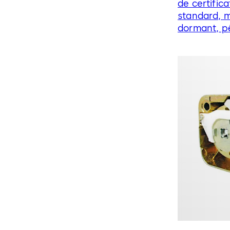
de certifi
standard, m
dormant, p
pression et