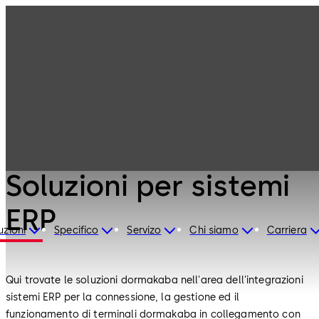
Controllo
Prodotti
accessi
Soluzioni per
sistemi ERP
Controllo accessi
Soluzioni per sistemi
ERP
uzioni
Specifico
Servizo
Chi siamo
Carriera
Qui trovate le soluzioni dormakaba nell'area dell'integrazioni
sistemi ERP per la connessione, la gestione ed il
funzionamento di terminali dormakaba in collegamento con