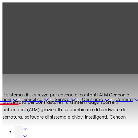
Serrature di
Prodotti
Cencon
Sicurezza
Serrature di Sicurezza
Cencon
Il sistema di sicurezza per caveau di contanti ATM Cencon è
uzioni
Specifico
Servizo
Chi siamo
Carriera
progettato per contrastare i furti interni dagli sportelli
automatici (ATM) grazie all’uso combinato di hardware di
serratura, software di sistema e chiavi intelligenti. Cencon
offre un controllo totale degli accessi e della responsabilità
Tecnica
grazie alla funzione “Combinazione Monouso”. Questa
porte
Porte