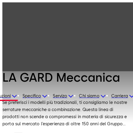
Serrature di
Prodotti
Sicurezza
LA GARD
Meccanica
Serrature di Sicurezza
LA GARD Meccanica
uzioni
Specifico
Servizo
Chi siamo
Carriera
Se preferisci i modelli più tradizionali, ti consigliamo le nostre
serrature meccaniche a combinazione. Questa linea di
prodotti non scende a compromessi in materia di sicurezza e
porta sul mercato l’esperienza di oltre 150 anni del Gruppo
dormakaba.