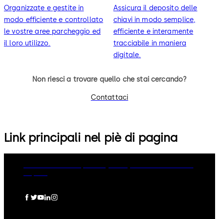
Organizzate e gestite in
Assicura il deposito delle
modo efficiente e controllato
chiavi in modo semplice,
le vostre aree parcheggio ed
efficiente e interamente
il loro utilizzo.
tracciabile in maniera
digitale.
Non riesci a trovare quello che stai cercando?
Contattaci
Link principali nel piè di pagina
dormakaba Group
Privacy Policy
Cookies
Disclaimer
Imprint