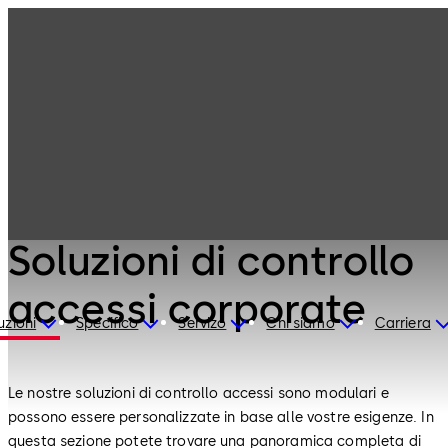
Controllo
Prodotti
accessi
Soluzioni di
controllo accessi
corporate
Controllo accessi
Soluzioni di controllo
accessi corporate
uzioni
Specifico
Servizo
Chi siamo
Carriera
Le nostre soluzioni di controllo accessi sono modulari e
possono essere personalizzate in base alle vostre esigenze. In
questa sezione potete trovare una panoramica completa di