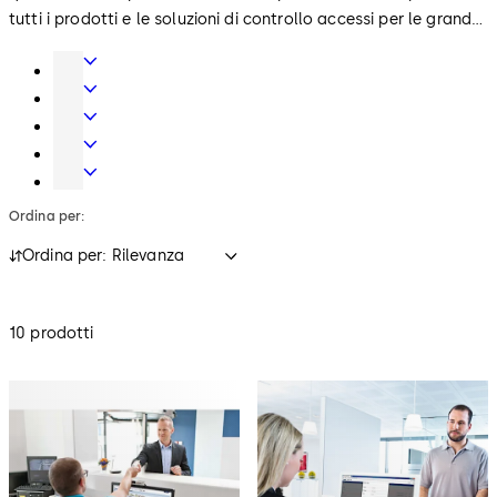
tutti i prodotti e le soluzioni di controllo accessi per le grandi
aziende.
Tecnica
porte
Porte
automatiche
Cilindri
di
Controllo
sicurezza
accessi
Serrature
e
di
Ordina per:
piani
Sicurezza
di
Ordina per: Rilevanza
chiusura
10 prodotti