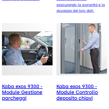
assicurando la sovranità e la
sicurezza dei loro dati.
Kaba exos 9300 -
Kaba exos 9300 -
Module Gestione
Module Controllo
parcheggi
deposito chiavi