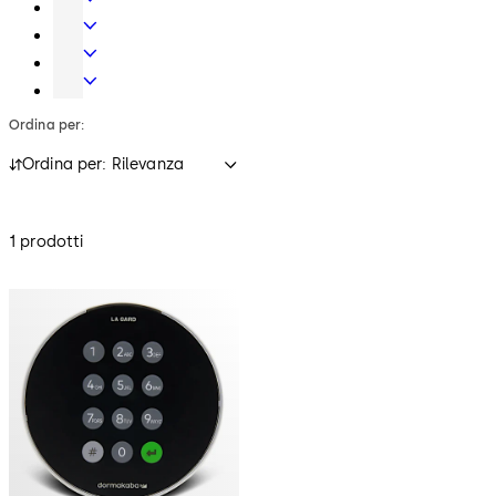
Porte
automatiche
Cilindri
di
Controllo
sicurezza
accessi
Serrature
e
di
Ordina per:
piani
Sicurezza
di
Ordina per: Rilevanza
chiusura
1 prodotti