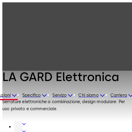
Serrature di
Prodotti
Sicurezza
LA GARD
Elettronica
Serrature di Sicurezza
LA GARD Elettronica
uzioni
Specifico
Servizo
Chi siamo
Carriera
Serrature elettroniche a combinazione, design modulare. Per
uso privato e commerciale.
Tecnica
porte