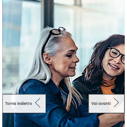
ibrido. Basata su oltre 30 anni di esperienza, la nostra
soluzione complementare si integra alla perfezione nel
vostro sistema HCM per monitorare e gestire con la
massima semplicità le presenze dei dipendenti, le
attività sul posto di lavoro, il controllo accessi e le
attività self-service.
Torna indietro
Vai avanti