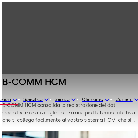
Controllo
Prodotti
accessi
Soluzioni per
B-COMM HCM
sistemi ERP
B-COMM HCM
uzioni
Specifico
Servizo
Chi siamo
Carriera
B-COMM HCM consolida la registrazione dei dati
operativi e relativi agli orari su una piattaforma intuitiva
che si collega facilmente al vostro sistema HCM, che si
tratti di SAP ERP, SAP HCM, SAP SuccessFactors,
Workday, Oracle/Peoplesoft, Microsoft o di un sistema