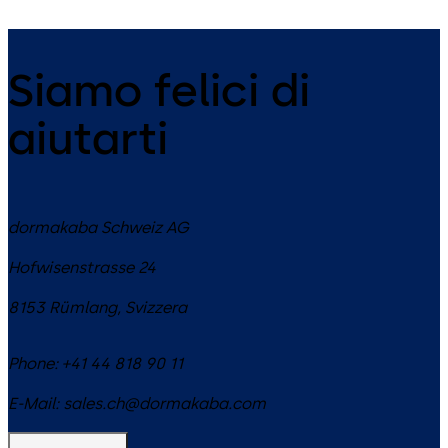
Siamo felici di
aiutarti
dormakaba Schweiz AG
Hofwisenstrasse 24
8153
Rümlang
,
Svizzera
Phone:
+41 44 818 90 11
E-Mail:
sales.ch@dormakaba.com