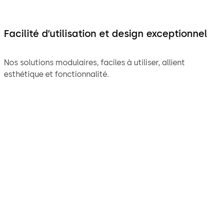
Facilité d’utilisation et design exceptionnel
Nos solutions modulaires, faciles à utiliser, allient
esthétique et fonctionnalité.
"Le système de verrouillage
et les systèmes de portes
automatiques de dormakaba
fonctionnent parfaitement.
Les solutions offrent