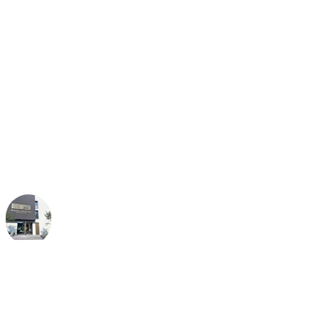
commodité et fonctionnalité
fiable pour améliorer
l'atmosphère de bien-être
que nos clients ressentent
dans notre hôtel."
Jan Abbruzzino
propriétaire du Boutique Hotel Moselgarten,
Allemagne