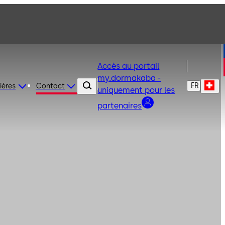
Accès au portail
my.dormakaba -
FR
ières
Contact
uniquement pour les
partenaires