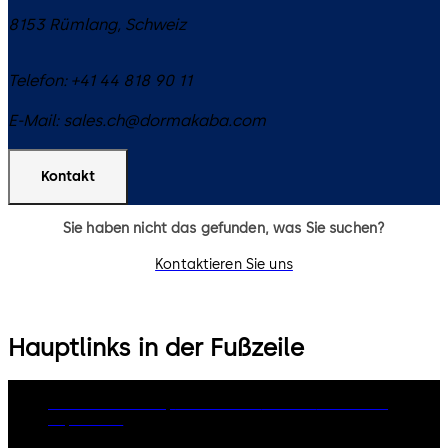
8153
Rümlang
,
Schweiz
Telefon:
+41 44 818 90 11
E-Mail:
sales.ch@dormakaba.com
Kontakt
Sie haben nicht das gefunden, was Sie suchen?
Kontaktieren Sie uns
Hauptlinks in der Fußzeile
dormakaba Group
Datenschutz
Cookies
Disclaimer
Impressum