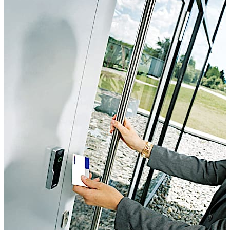
aktualisieren oder um das Ereignisprotokoll auszulesen.
Die Benutzer erhalten ihre Zutrittsrechte an Update-
Lesern, die an zentralen Standorten angebracht sind, z.B.
am Personaleingang, im Liftbereich oder in der Kantine.
Durch diesen Prozess werden die Betriebskosten niedrig
gehalten.
Um das Sicherheitsrisiko bei einem verlorenen oder
gestohlenen Ausweis zu vermindern, werden
Zutrittsrechte für begrenzte Zeiträume erteilt. Ausweise
erhalten automatisch einen Gültigkeitsstempel beim
Eintritt (Validierung), der beim Austritt wieder entzogen
werden kann.