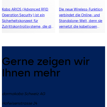
Kaba ARIOS (Advanced RFID
Die neue Wireless-Funktion
Operation Security) ist ein
verbindet die Online- und
Sicherheitskonzept für
Standalone-Welt, denn sie
Zutrittskontrollsysteme, die die
vernetzt die kabellosen
RFID-Technologie MIFARE
Zutrittselemente.
verwenden.
Gerne zeigen wir
Ihnen mehr
dormakaba Schweiz AG
Hofwisenstrasse 24