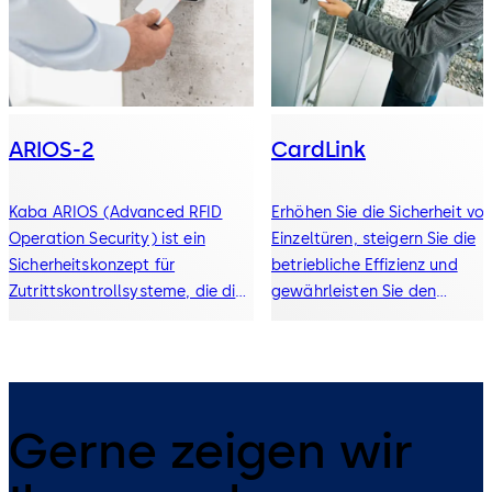
ARIOS-2
CardLink
Kaba ARIOS (Advanced RFID
Erhöhen Sie die Sicherheit vo
Operation Security) ist ein
Einzeltüren, steigern Sie die
Sicherheitskonzept für
betriebliche Effizienz und
Zutrittskontrollsysteme, die die
gewährleisten Sie den
RFID-Technologie MIFARE
Benutzerkomfort.
verwenden.
Gerne zeigen wir