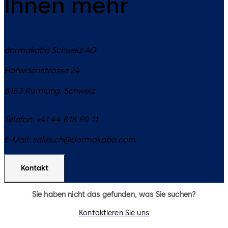
Ihnen mehr
dormakaba Schweiz AG
Hofwisenstrasse 24
8153
Rümlang
,
Schweiz
Telefon:
+41 44 818 90 11
E-Mail:
sales.ch@dormakaba.com
Kontakt
Sie haben nicht das gefunden, was Sie suchen?
Kontaktieren Sie uns