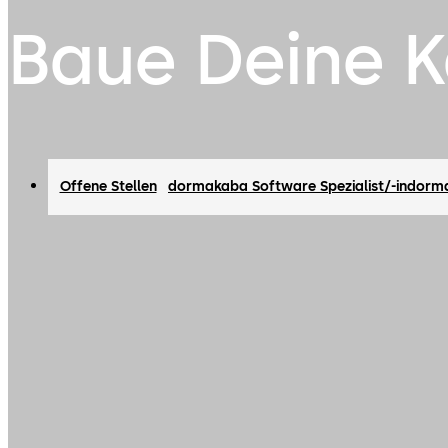
Baue Deine Ka
Offene Stellen
dormakaba Software Spezialist/-in
dorma