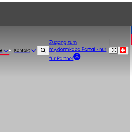
Zugang zum
my.dormkaba Portal - nur
DE
re
Kontakt
für Partner