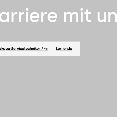
rriere mit un
kaba Servicetechniker / -in
Lernende