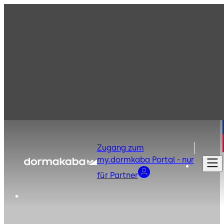
Zugang zum
my.dormkaba Portal - nur
für Partner