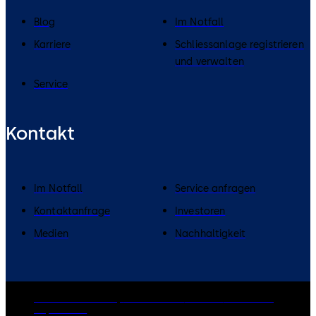
Blog
Im Notfall
Karriere
Schliessanlage registrieren
und verwalten
Service
Kontakt
Im Notfall
Service anfragen
Kontaktanfrage
Investoren
Medien
Nachhaltigkeit
dormakaba Group
Datenschutz
Cookies
Disclaimer
Impressum