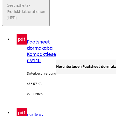
Gesundheits-
Produktdeklarationen
(HPD)
pdf
Factsheet
dormakaba
Kompaktlese
r 91 10
Herunterladen Factsheet dormak
Dateibeschreibung
436.57 KB
27.02.2026
pdf
Online-