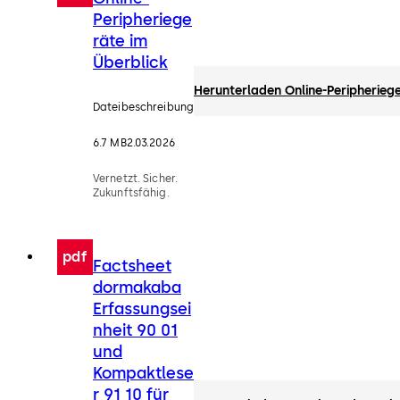
Peripheriege
räte im
Überblick
Herunterladen Online-Peripherieg
Dateibeschreibung
6.7 MB
2.03.2026
Vernetzt. Sicher.
Zukunftsfähig.
pdf
Factsheet
dormakaba
Erfassungsei
nheit 90 01
und
Kompaktlese
r 91 10 für