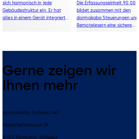
sich harmonisch in jede
Die Erfassungseinheit 90 00
Gebäudestruktur ein. Er hat
bildet zusammen mit den
alles in einem Gerät integriert
dormakaba Steuerungen und
und eignet sich sowohl für den
Remotelesern eine sichere
Innen- als auch für den
Zutrittslösung mit einer
Außenbereich.
komfortablen Identifikation 
Benutzers. Die Erfassungseinh
informiert die Benutzer akust
und visuell über die
Gerne zeigen wir
Zutrittsentscheidung.
Ihnen mehr
dormakaba Schweiz AG
Hofwisenstrasse 24
8153
Rümlang
,
Schweiz