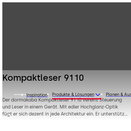
Zutrittsleser &
Produkte
Zutritt und Zeit
Peripherie
Kompaktleser
91 10
Kompaktleser 91 10
Produkte & Lösungen
Planen & Au
Inspiration
Der dormakaba Kompaktleser 91 10 vereint Steuerung
und Leser in einem Gerät. Mit edler Hochglanz-Optik
fügt er sich dezent in jede Architektur ein. Er unterstützt
RFID-Standards wie LEGIC und MIFARE sowie Mobile
Access via Bluetooth Low Energy (BLE). Die