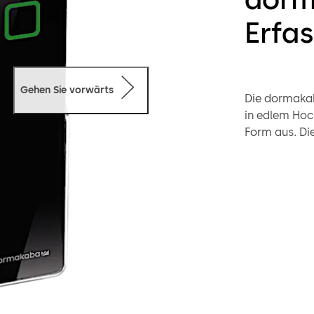
Erfa
Gehen Sie vorwärts
Die dormakab
in edlem Hoc
Form aus. Di
Holz oder Ku
harmonisch i
wetterfest i
Die Einheit 
Gebäuden und
montiert ist.
Innenbereich
Die Kommunik
zugehörigen 
Sicherheit.