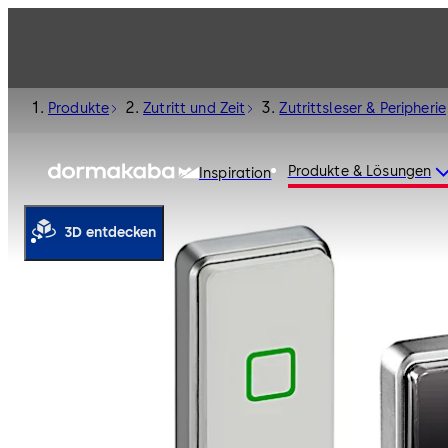
Produkte
Zutritt und Zeit
Zutrittsleser & Peripherie
Produkte & Lösungen
Inspiration
3D entdecken