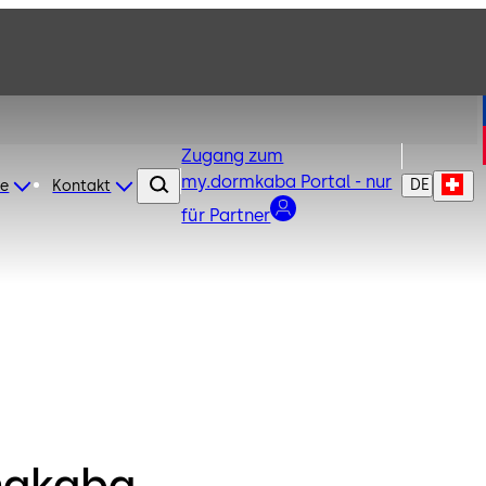
Zugang zum
my.dormkaba Portal - nur
DE
re
Kontakt
für Partner
makaba