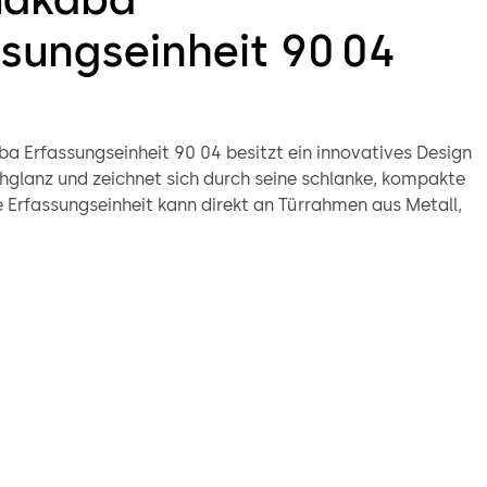
ssungseinheit 90 04
a Erfassungseinheit 90 04 besitzt ein innovatives Design
hglanz und zeichnet sich durch seine schlanke, kompakte
e Erfassungseinheit kann direkt an Türrahmen aus Metall,
nststoff montiert werden. So fügt sie sich dezent und
n moderne Gebäudestrukturen ein. Wasserdicht und
st das Gerät auch gut für den Außenbereich geeignet.
sichert zusammen mit dem Steuerelement Zugänge zu
 Räumen, wobei sie abgesetzt von der Steuereinheit
 Durch die Installation des Steuergeräts im gesicherten
 ist das Zutrittskontroll-System vor Sabotage geschützt.
ation zwischen der Erfassungseinheit und dem
Steuergerät ist verschlüsselt und bietet somit eine hohe