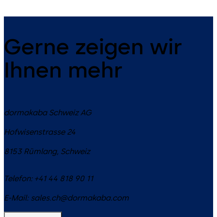
Gerne zeigen wir
Ihnen mehr
dormakaba Schweiz AG
Hofwisenstrasse 24
8153
Rümlang
,
Schweiz
Telefon:
+41 44 818 90 11
E-Mail:
sales.ch@dormakaba.com