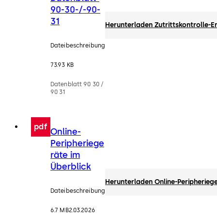
90-30-/-90-
31
Herunterladen Zutrittskontrolle-
Dateibeschreibung
73.93 KB
Datenblatt 90 30 /
90 31
pdf
Online-
Peripheriege
räte im
Überblick
Herunterladen Online-Peripherieg
Dateibeschreibung
6.7 MB
2.03.2026