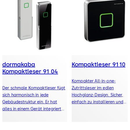
dormakaba
Kompaktleser 91 10
Kompaktleser 91 04
Kompakter All-in-one-
Der schmale Kompaktleser fügt
Zutrittsleser im edlen
sich harmonisch in jede
Hochglanz-Design. Sicher,
Gebäudestruktur ein. Er hat
einfach zu installieren und
alles in einem Gerät integriert
flexibel für moderne
und eignet sich sowohl für den
Gebäudestrukturen einsetzba
Innen- als auch für den
Außenbereich.