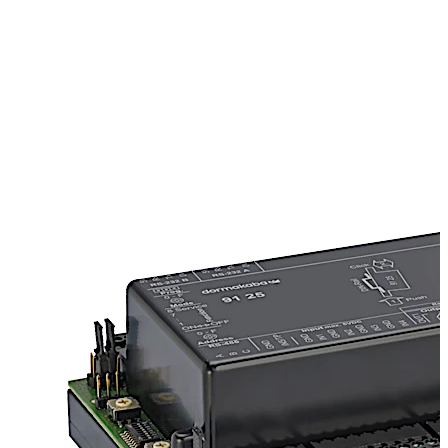
verschiedenster Betriebsmodi unterstützt der
dormakaba Remoteleser 91 25 alle in der Praxis
vorkommenden Türkonfigurationen.