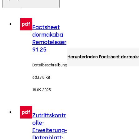
pdf
Factsheet
dormakaba
Remoteleser
91 25
Herunterladen Factsheet dormak
Dateibeschreibung
603.98 KB
18.09.2025
pdf
Zutrittskontr
olle-
Erweiterung-
Datenblatt-