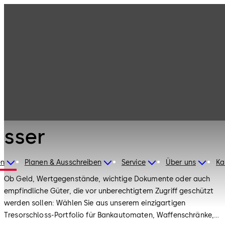
Hochsicherheitss
Produkte
chlösser
Produkte
Hochsicherheitsschlö
sser
en
Planen & Ausschreiben
Service
Über uns
Ka
Ob Geld, Wertgegenstände, wichtige Dokumente oder auch
empfindliche Güter, die vor unberechtigtem Zugriff geschützt
werden sollen: Wählen Sie aus unserem einzigartigen
Tresorschloss-Portfolio für Bankautomaten, Waffenschränke,