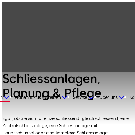
Mechanische
Produkte
Schliesssysteme
Schliessanlagen,
Planung & Pflege
Mechanische Schliesssysteme
Schliessanlagen,
Planung & Pflege
en
Planen & Ausschreiben
Service
Über uns
Ka
Egal, ob Sie sich für einzelschliessend, gleichschliessend, eine
Zentralschlossanlage, eine Schliessanlage mit
Hauptschlüssel oder eine komplexe Schliessanlage