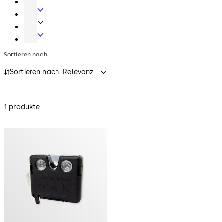
Zutrittskontrolle zu gewährleisten.
Türsysteme
Mechanische
Schliesssysteme
Zutritt
und
Hochsicherheitsschlösser
Zeit
Sortieren nach:
Sortieren nach: Relevanz
1 produkte