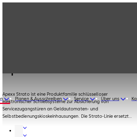
Hochsicherheitss
Produkte
Apexx Strato
chlösser
Hochsicherheitsschlösser
Apexx Strato
Apexx Strato ist eine Produktfamilie schlüsselloser
en
Planen & Ausschreiben
Service
Über uns
Ka
elektronischer Schließsysteme zur Absicherung von
Servicezugangstüren an Geldautomaten- und
Selbstbedienungskioskein­hausungen. Die Strato-Linie ersetzt
mechanische Schlüssel durch kontrollierten digitalen Zugang,
Türtechnik
um unbefugten Zutritt zu verhindern und eine revisionssichere
Automatische