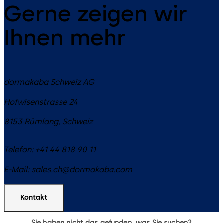
Gerne zeigen wir
Ihnen mehr
dormakaba Schweiz AG
Hofwisenstrasse 24
8153
Rümlang
,
Schweiz
Telefon:
+41 44 818 90 11
E-Mail:
sales.ch@dormakaba.com
Kontakt
Sie haben nicht das gefunden, was Sie suchen?