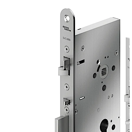
gewährleistet, dass die Tür jederzeit
versicherungstechnisch verschlossen ist. Durch die
zusätzliche Arretierung der Kreuzfalle wird
eine Zweipunktverriegelung erreicht, welche erhöhte
Sicherheit bietet. Die Türdrücker sind zeitgleich ein- oder
ausgekuppelt, eine mechanische Öffnung über den
Profilzylinder ist jederzeit möglich.