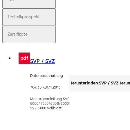
Technikprospekt
Zertifikate
pdf
SVP / SVZ
Dateibeschreibung
Herunterladen SVP / SVZ
Herun
704.38 KB
1.11.2016
Montageanleitung SVP
5000/4000/6000/2000,
SVZ 6000 Vollblatt