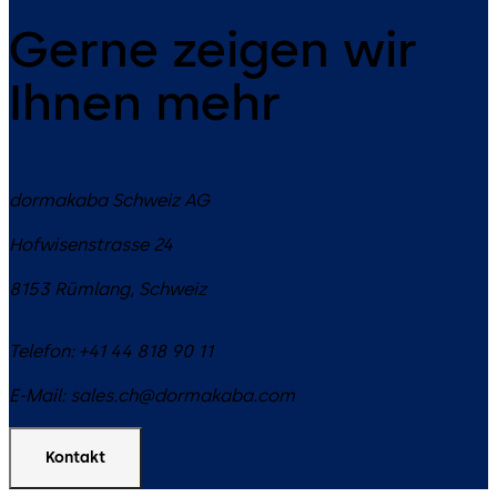
Gerne zeigen wir
Ihnen mehr
dormakaba Schweiz AG
Hofwisenstrasse 24
8153
Rümlang
,
Schweiz
Telefon:
+41 44 818 90 11
E-Mail:
sales.ch@dormakaba.com
Kontakt