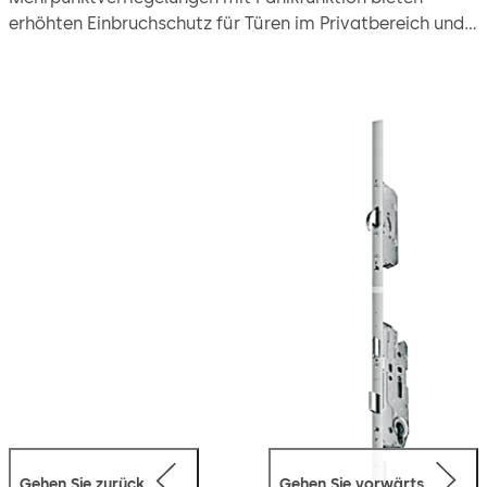
erhöhten Einbruchschutz für Türen im Privatbereich und
in Objektanwendungen. Der kräftige Doppelmotor
entriegelt die Tür bei Ansteuerung über
Zutrittskontrollsysteme, Gegensprechanlagen etc. und
verriegelt die Tür bei jedem Schließen
versicherungstechnisch. In Verbindung mit den
Stahlschwenkriegeln wird hoher Einbruchschutz bis
Widerstandsklasse 4 erreicht. M-SVP 2000 Schlösser
werden profilbezogen als komplette Montagesysteme
geliefert, alle Steuerungskomponenten lassen sich
elegant in den Türrahmen integrieren. M-SVP 2000
Schlösser sind als Notausgangsverschluss für Türen in
Rettungswegen und für den Einsatz in Feuer- und
Rauchschutztüren zugelassen.
Gehen Sie zurück
Gehen Sie vorwärts