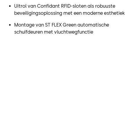
Uitrol van Confidant RFID-sloten als robuuste
beveiligingsoplossing met een moderne esthetiek
Montage van ST FLEX Green automatische
schuifdeuren met vluchtwegfunctie
"In dormakaba hebben we
een competente partner
gevonden waarmee we onze
gasten uitstekende veiligheid
kunnen bieden en ons pand
kunnen beveiligen. Vanaf de