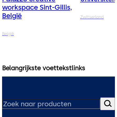
workspace Sint-Gillis,
België
Zwitserland
België
Belangrijkste voettekstlinks