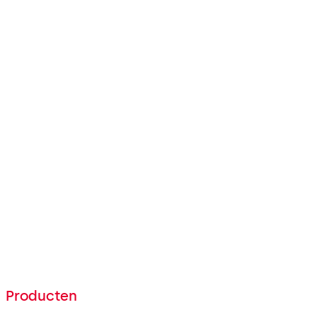
adviesfase tot aan de
realisatie van het project zijn
wij 100% tevreden."
Guntram Hauser
Eigenaar & Directeur
Producten