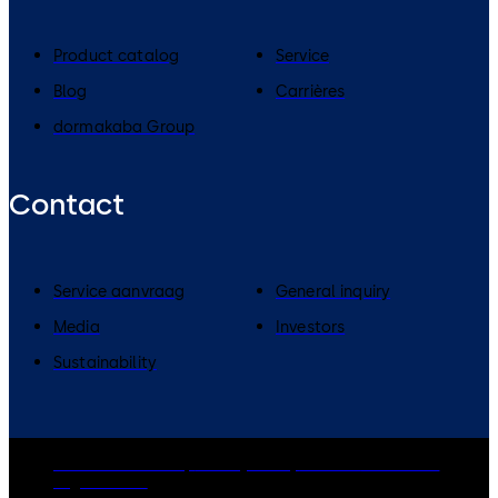
Product catalog
Service
Blog
Carrières
dormakaba Group
Contact
Service aanvraag
General inquiry
Media
Investors
Sustainability
dormakaba Group
Privacy Policy
Cookies
Disclaimer
Legal notice