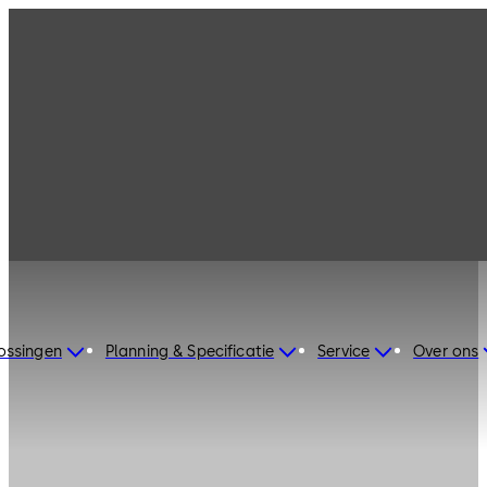
ossingen
Planning & Specificatie
Service
Over ons