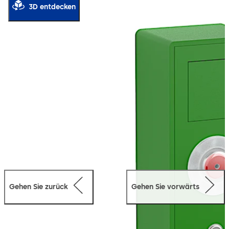
umfangreiches Zubehör. So können beispielsweise eine
3D entdecken
bauseitige Zutrittskontrolle und zusätzliche
Schlüsseltaster komfortabel an eine Verteilerplatine
angeschlossen werden. Auch der für analoge
Türverriegelungen erforderliche Anschlussadapter ist im
Lieferumfang enthalten, wodurch beispielsweise die
Weiterverwendung einer vorhandenen dormakaba TV
500-Türverriegelung unkompliziert möglich ist.
Gehen Sie zurück
Gehen Sie vorwärts