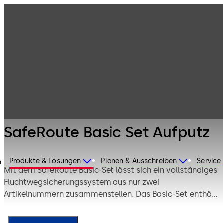
Fluchtwegsyste
Produkte
Türtechnik
me
SafeRoute Basic
Set Aufputz
SafeRoute Basic Set Aufputz
Produkte & Lösungen
Planen & Ausschreiben
Service
n
Mit dem SafeRoute Basic-Set lässt sich ein vollständiges
Fluchtwegsicherungssystem aus nur zwei
Artikelnummern zusammenstellen. Das Basic-Set enthält
dabei nicht nur ein Aufputz-Fluchttürterminal inklusive
Nottaster und Steuereinheit, sondern auch