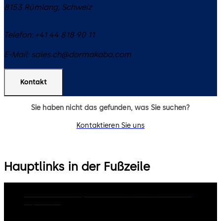
8153
Rümlang
,
Schweiz
Telefon:
+41 44 818 90 11
E-Mail:
sales.ch@dormakaba.com
Kontakt
Sie haben nicht das gefunden, was Sie suchen?
Kontaktieren Sie uns
Hauptlinks in der Fußzeile
dormakaba Group
Datenschutz
Cookies
Disclaimer
Impressum