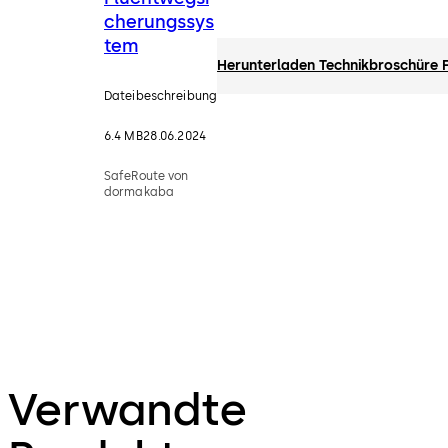
cherungssys
tem
Herunterladen Technikbroschüre 
Dateibeschreibung
6.4 MB
28.06.2024
SafeRoute von
dormakaba
Verwandte