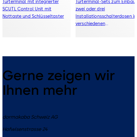
Türterminal mit integrierter
Türterminal-Sets zum Einbau 
SCU­TL Control Unit mit
zwei oder drei
Nottaste und Schlüsseltaster
Installationsschalterdosen in
verschiedenen
Schalterprogrammen. Alle Se
eignen sich zur Nutzung als
SafeRoute Steuereinheit oder
als zusätzliche Nottaste
Gerne zeigen wir
Ihnen mehr
dormakaba Schweiz AG
Hofwisenstrasse 24