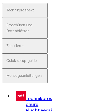
Technikprospekt
Broschüren und
Datenblätter
Zertifikate
Quick setup guide
Montageanleitungen
pdf
Technikbros
chüre
Fluchtwegsi