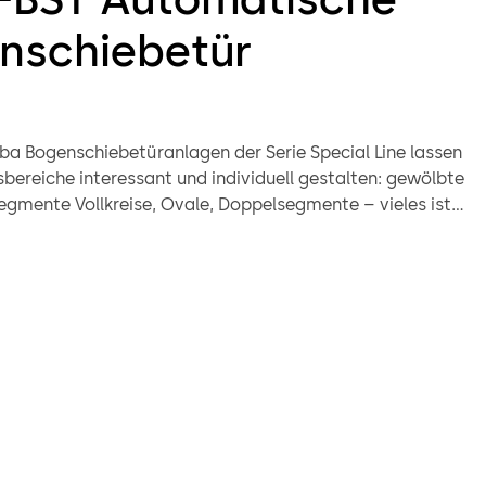
nschiebetür
a Bogenschiebetüranlagen der Serie Special Line lassen
bereiche interessant und individuell gestalten: gewölbte
Segmente Vollkreise, Ovale, Doppelsegmente – vieles ist
 max. Flügelgewichten von je 130 kg bei der BST oder
bei der Fluchtwegvariante FBST können je Lichtweiten von
zt werden. Die Bogenschiebetüren bieten mit
ungsvielfalt und hohe Variabilität eine Fülle von
öglichkeiten.