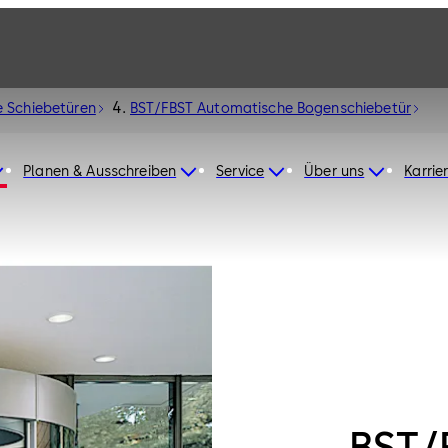
 Schiebetüren
BST/FBST Automatische Bogenschiebetür
Planen & Ausschreiben
Service
Über uns
Karrie
BST/