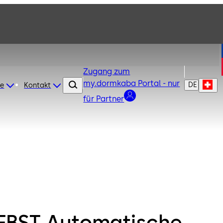
Zugang zum
my.dormkaba Portal - nur
DE
re
Kontakt
für Partner
FBST Automatische