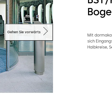
Boge
Gehen Sie vorwärts
Mit dormakab
sich Eingangs
Halbkreise, 
machbar. Mit
max. 110 kg 
1000 – 2500 mm umgeset
Ihrer Ausführ
Gestaltungsm