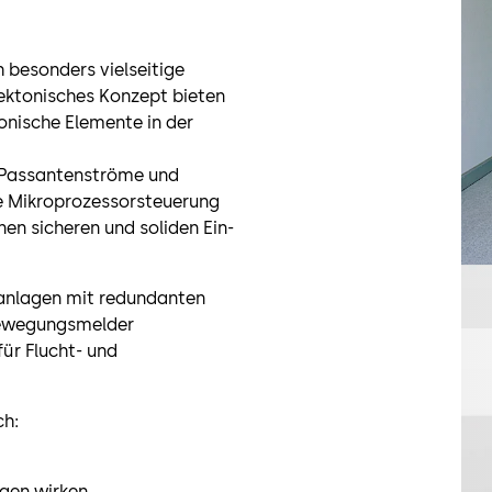
 besonders vielseitige
ektonisches Konzept bieten
nische Elemente in der
n Passantenströme und
ne Mikroprozessorsteuerung
en sicheren und soliden Ein-
üranlagen mit redundanten
bewegungsmelder
ür Flucht- und
ch:
agen wirken