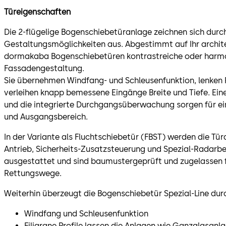
Türeigenschaften
Die 2-flügelige Bogenschiebetüranlage zeichnen sich durch
Gestaltungsmöglichkeiten aus. Abgestimmt auf Ihr archit
dormakaba Bogenschiebetüren kontrastreiche oder harmo
Fassadengestaltung.
Sie übernehmen Windfang- und Schleusenfunktion, lenke
verleihen knapp bemessene Eingänge Breite und Tiefe. Ei
und die integrierte Durchgangsüberwachung sorgen für ein
und Ausgangsbereich.
In der Variante als Fluchtschiebetür (FBST) werden die T
Antrieb, Sicherheits-Zusatzsteuerung und Spezial-Radar
ausgestattet und sind baumustergeprüft und zugelassen f
Rettungswege.
Weiterhin überzeugt die Bogenschiebetür Spezial-Line dur
Windfang und Schleusenfunktion
Filigrane Profile lassen die Anlagen wie Ganzglasanl