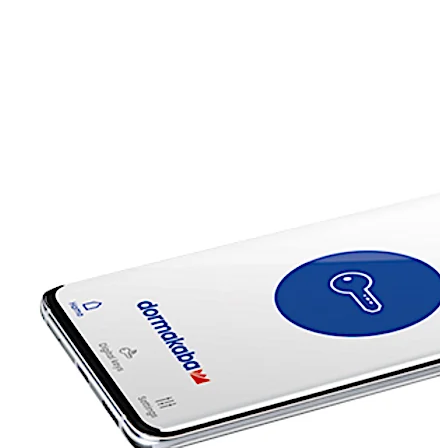
passeringsbehörigheter till avlägsna platser eller
infrastruktursystem kan enkelt delas ut när det behövs,
på plats. Exempelvis kan en installatör helt enkelt
efterfråga passeringsbehörighet via sin mobiltelefon
eller app och sedan få den direkt till sin mobila enhet.